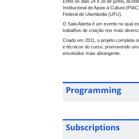
Entre os dias 24 e 28 de junho, acon
Institucional de Apoio à Cultura (PIAC
Federal de Uberlândia (UFU).
O Sala Aberta é um evento no qual e
trabalhos de criação nos mais diverso
Criado em 2011, o projeto completa o
e técnicos do curso, promovendo uma
envolvidos mais abrangente.
Em 2019, a iniciativa tem a proposta 
comunicação oral de pesquisas, fomen
A programação, dividida em cinco dias
artístico e/ou acadêmico. Tal iniciati
Programming
artistas convidados e público.
As atividades do evento entram como 
pesquisas artísticas e acadêmicas. Al
realizarão oficinas e conversarão c
Feedback Comentado.
Subscriptions
Marília Carneiro, bacharel em Dança 
Janeiro, além de ser doutora na área