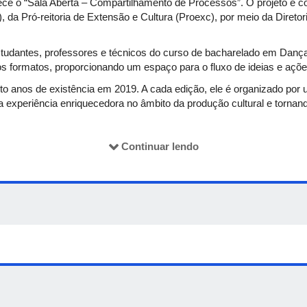
tece o “Sala Aberta – Compartilhamento de Processos”. O projeto é
), da Pró-reitoria de Extensão e Cultura (Proexc), por meio da Diretor
studantes, professores e técnicos do curso de bacharelado em Dan
s formatos, proporcionando um espaço para o fluxo de ideias e ações
ito anos de existência em 2019. A cada edição, ele é organizado po
 experiência enriquecedora no âmbito da produção cultural e tornan
de compartilhar diversas ações, desde as apresentações de trabalhos a
Continuar lendo
tando a difusão da arte e a interlocução entre estudantes, técnicos
, possibilita a fruição, a mobilização do pensamento, a crítica e a t
va abre o diálogo sobre as apresentações a partir do encontro e da co
ações formativas no sentido de propiciar aos participantes a apre
ém disso, o projeto terá a presença de duas artistas convidadas: Maríl
om os estudantes do curso de Dança sobre as suas apresentações, o
pela Faculdade Angel Vianna, formou-se também bailarina criadora no
 de Educação, Conhecimento, Linguagem e Arte pela Unicamp, ministr