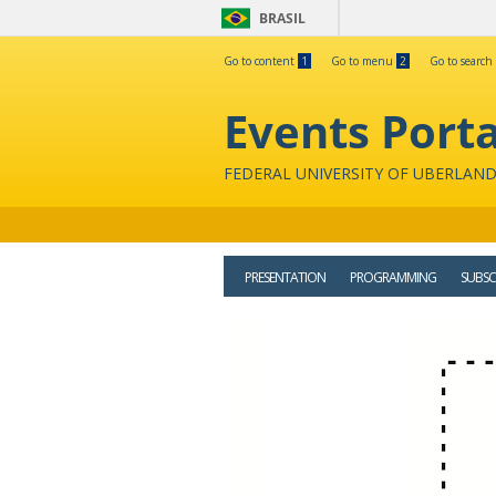
BRASIL
Go to content
1
Go to menu
2
Go to search
Events Porta
FEDERAL UNIVERSITY OF UBERLAND
PRESENTATION
PROGRAMMING
SUBSC