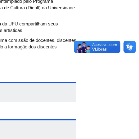
 contemplado pelo Programa
ia de Cultura (Dicult) da Universidade
ça da UFU compartilham seus
 artísticas.
r uma comissão de docentes, discentes
do a formação dos discentes
rtísticos e oficinas, até a
, professores e comunidade externa.
roca em relação a trabalhos de cunho
nversa entre artistas proponentes,
sentação de seus processos e suas
ia Carneiro e Juliana Pautilla, que
 que é conhecido no evento como
 Ateliê Coreográfico do Rio de
ará a oficina “O Contact