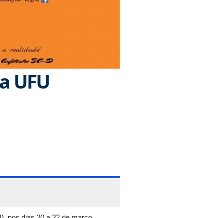
da UFU
), nos dias 20 a 22 de março