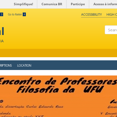
Simplifique!
Comunica BR
Participe
Acesso à infor
ACCESSIBILITY
HIGH 
3
Go to footer
4
l
Search
IA
RIPTIONS
LOCATION