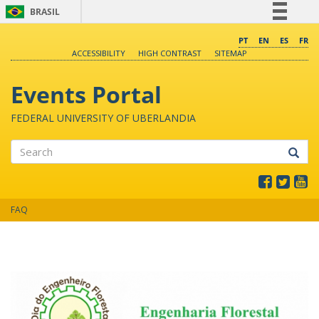
BRASIL
Simplifique!
PT
EN
ES
FR
ACCESSIBILITY
HIGH CONTRAST
SITEMAP
Comunica BR
Participe
Events Portal
Acesso à informação
FEDERAL UNIVERSITY OF UBERLANDIA
Legislação
Canais
Search
FAQ