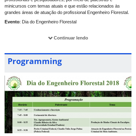
minicursos com temas atuais e que estão relacionados às
grandes áreas de atuação do profissional Engenheiro Florestal.
Evento
: Dia do Engenheiro Florestal
Data
: 21/06/2018
Continuar lendo
Local do Evento
: Sala 406, Bloco B, da Universidade Federal
de Uberlândia, Instituto de Ciências Agrárias, Rodovia LMG
746, Km 1, Araras, Monte Carmelo – MG.
Programming
OBSERVAÇÂO
: Minicursos com vagas limitadas.