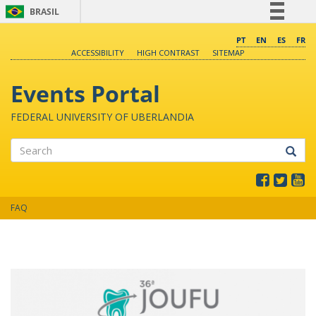
BRASIL
Simplifique!
PT
EN
ES
FR
ACCESSIBILITY
HIGH CONTRAST
SITEMAP
Comunica BR
Participe
Events Portal
Acesso à informação
FEDERAL UNIVERSITY OF UBERLANDIA
Legislação
Canais
Search
FAQ