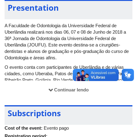
Presentation
A Faculdade de Odontologia da Universidade Federal de
Uberlândia realizará nos dias 06, 07 e 08 de Junho de 2018 a
36ª Jornada de Odontologia da Universidade Federal de
Uberlândia (JOUFU). Este evento destina-se a cirurgiões-
dentistas e alunos de graduação e pós-graduação do curso de
Odontologia e áreas afins.
O evento conta com participantes de Uberlândia e de várias
cidades, como Uberaba, Patos de Minas, Araguari, São Paulo,
Ribeirão Preto, Goiânia, Rio Verde, entre outras. O objetivo do
congresso é incentivar a busca por conhecimento, a
Continuar lendo
interdisciplinaridade e maior integração entre as Instituições de
Ensino Superior. Mais informações no site:
www.joufu.com.br
.
A 36ª JOUFU acontece na Av. Maria Silva Garcia, 402,
Subscriptions
Bairro Granja Marileusa, Uberlândia (MG).
Cost of the event:
Evento pago
Registration period: