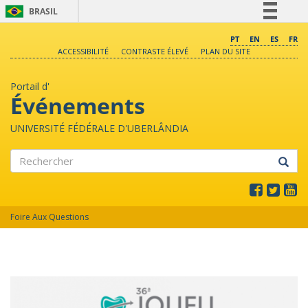
BRASIL
Simplifique!
PT
EN
ES
FR
ACCESSIBILITÉ
CONTRASTE ÉLEVÉ
PLAN DU SITE
Comunica BR
Participe
Portail d'
Acesso à informação
Événements
Legislação
UNIVERSITÉ FÉDÉRALE D'UBERLÂNDIA
Canais
Rechercher
Foire Aux Questions