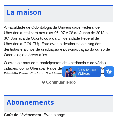
La maison
A Faculdade de Odontologia da Universidade Federal de
Uberlândia realizará nos dias 06, 07 e 08 de Junho de 2018 a
36ª Jornada de Odontologia da Universidade Federal de
Uberlândia (JOUFU). Este evento destina-se a cirurgiões-
dentistas e alunos de graduação e pós-graduação do curso de
Odontologia e áreas afins.
O evento conta com participantes de Uberlândia e de várias
cidades, como Uberaba, Patos de Minas, Araguari, São Paulo,
Ribeirão Preto, Goiânia, Rio Verde, entre outras. O objetivo do
congresso é incentivar a busca por conhecimento, a
Continuar lendo
interdisciplinaridade e maior integração entre as Instituições de
Ensino Superior. Mais informações no site:
www.joufu.com.br
.
A 36ª JOUFU acontece na Av. Maria Silva Garcia, 402,
Abonnements
Bairro Granja Marileusa, Uberlândia (MG).
Coût de l'événement:
Evento pago