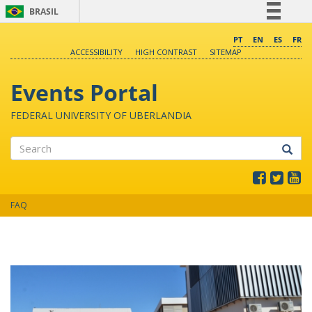
BRASIL
Simplifique!
PT
EN
ES
FR
ACCESSIBILITY
HIGH CONTRAST
SITEMAP
Comunica BR
Participe
Events Portal
Acesso à informação
FEDERAL UNIVERSITY OF UBERLANDIA
Legislação
Canais
Search
FAQ