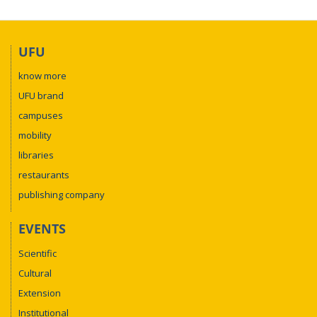
UFU
14h00 –
Apresentação de trabalhos
know more
18h00
UFU brand
campuses
mobility
libraries
restaurants
publishing company
EVENTS
Scientific
Cultural
Extension
Institutional