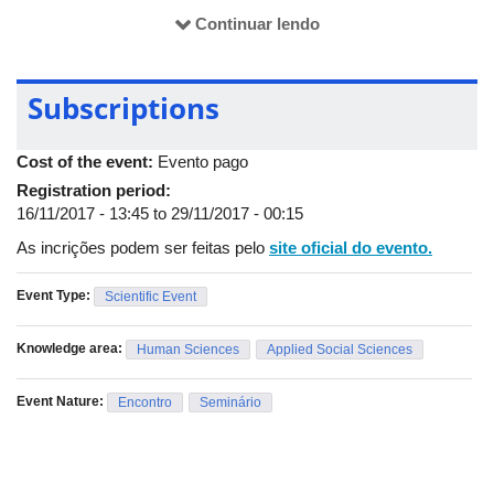
desafios contemporâneos
Continuar lendo
28 de Novembro de 2017
Horário
Atividade
9h00 –
Mesa I:
Financiamento, democratização e qualidade da educação b
Subscriptions
12h00
horizontes e perspectivas
Cost of the event:
Evento pago
Registration period:
Apresentação de trabalhos:
16/11/2017 - 13:45
to
29/11/2017 - 00:15
18h00 –
Lançamento de livros
19h00
As incrições podem ser feitas pelo
site oficial do evento.
19h30 –
Mesa II:
Tributo a Paulo Freire
22h00
Event Type:
Scientific Event
Knowledge area:
Human Sciences
Applied Social Sciences
29 de Novembro de 2017
Event Nature:
Encontro
Seminário
Horário
Atividade
9h00 –
Conferência de encerramento :
Desafios e perspectivas para os Pla
12h00
no contexto do estado brasileiro na contemporaneidade