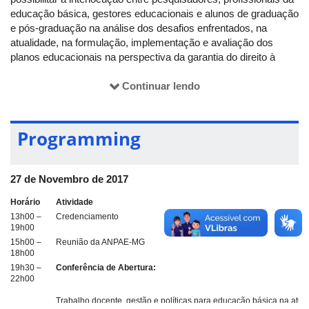
educação básica, gestores educacionais e alunos de graduação
e pós-graduação na análise dos desafios enfrentados, na
atualidade, na formulação, implementação e avaliação dos
planos educacionais na perspectiva da garantia do direito à
educação.
Continuar lendo
A temática geral do evento, "Os planos educacionais no
contexto no Estado brasileiros contemporâneo", possibilita a
troca de experiências, a socialização de estudos e de
Programming
pesquisas que vêm sendo desenvolvidas no âmbito das redes,
sistemas, unidades de ensino e agências formadoras dos
profissionais da educação básica.
27 de Novembro de 2017
O evento privilegia um enfoque multidisciplinar e
interinstitucional da temática na medida em que possibilita a
Horário
Atividade
reunião de pesquisadores de diferentes áreas do conhecimento
13h00 –
Credenciamento
19h00
e diferentes realidades, além de profissionais da área de
15h00 –
Reunião da ANPAE-MG
educação e integrantes de movimentos sociais.
18h00
19h30 –
Conferência de Abertura:
22h00
Trabalho docente, gestão e políticas para educação básica na atua