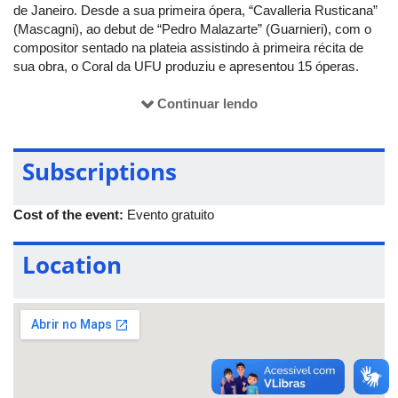
de Janeiro. Desde a sua primeira ópera, “Cavalleria Rusticana”
(Mascagni), ao debut de “Pedro Malazarte” (Guarnieri), com o
compositor sentado na plateia assistindo à primeira récita de
sua obra, o Coral da UFU produziu e apresentou 15 óperas.
Tudo sob a liderança da maestrina
Edmar Ferretti
,
soprano de
renome internacional e um verdadeiro baluarte da música
Continuar lendo
clássica brasileira.
Para marcar o aniversário de uma forma especial, nos dias 9 e
Subscriptions
10 de novembro, às 20h, será encenado no Teatro Municipal de
Uberlândia o espetáculo “Uma Ópera aos 40!”. A apresentação
pretende brindar os espectadores com um verdadeiro tecido
Cost of the event:
Evento gratuito
histórico-artístico-operístico das montagens do Coral da UFU,
acrescentadas de pitadas de seu repertório popular, missas e
Location
concertos, comemorando tantas empreitadas que, como esta,
são parte do projeto "Ópera no Triângulo", idealizado e
empreendido por Edmar Ferretti - que foi a primeira artista a
montar uma ópera em Uberlândia.
A atração especial contará com a participação de artistas locais
que fizeram parte do elenco de diversas montagens operísticas
do Coral da UFU e de nomes conhecidos, como o tenor Flávio