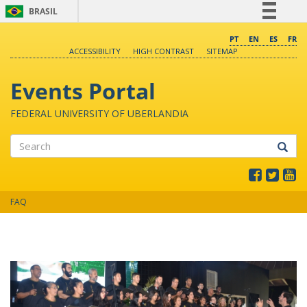
BRASIL
Simplifique!
PT
EN
ES
FR
ACCESSIBILITY
HIGH CONTRAST
SITEMAP
Comunica BR
Participe
Events Portal
Acesso à informação
FEDERAL UNIVERSITY OF UBERLANDIA
Legislação
Canais
Search
FAQ