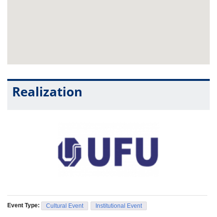
Arciole, as sopranos Sandra Zumpano e Danielle Rocha, a
mezzo-soprano Poliana Alves, a pianista, professora e
produtora cultural Maria Célia Vieira e o cenógrafo Alexandre
França. Também já confirmaram presença o diretor de
cena
Walter Neiva
, com extenso currículo operístico e
responsável pelo programa da Rádio Cultura “Seguindo a
Ópera”, o regente Ângelo Dias, o tenor Ulisses Montoni e a
soprano Daniele Nastri, dentre outras personalidades
marcantes deste ramo do cenário cultural.
Realization
"Uma ópera aos 40!" não terá cobrança de bilheteria em
nenhuma das duas apresentações. Os convites serão
distribuídos gratuitamente antes do início do evento, na entrada
do Teatro Municipal - Avenida Rondon Pacheco, 7070, Bairro
Tibery.
Event Type:
Cultural Event
Institutional Event