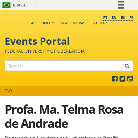
BRASIL
Simplifique!
PT
EN
ES
FR
ACCESSIBILITY
HIGH CONTRAST
SITEMAP
Comunica BR
Participe
Events Portal
Acesso à informação
FEDERAL UNIVERSITY OF UBERLANDIA
Legislação
Canais
Search
FAQ
Profa. Ma. Telma Rosa
de Andrade