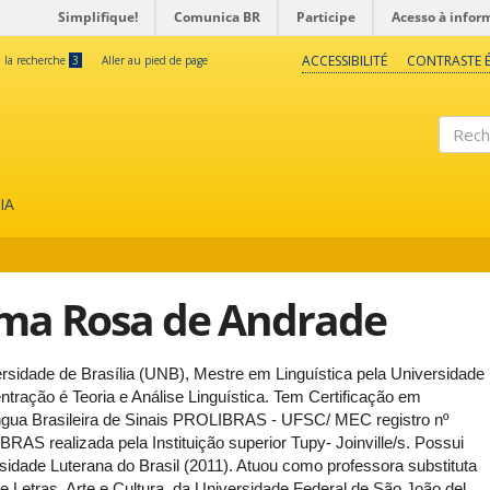
Simplifique!
Comunica BR
Participe
Acesso à infor
ACCESSIBILITÉ
CONTRASTE É
à la recherche
3
Aller au pied de page
Reche
IA
lma Rosa de Andrade
rsidade de Brasília (UNB), Mestre em Linguística pela Universidade
ntração é Teoria e Análise Linguística. Tem Certificação em
íngua Brasileira de Sinais PROLIBRAS - UFSC/ MEC registro nº
AS realizada pela Instituição superior Tupy- Joinville/s. Possui
dade Luterana do Brasil (2011). Atuou como professora substituta
e Letras, Arte e Cultura, da Universidade Federal de São João del