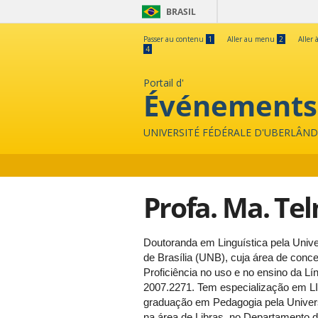
BRASIL
Passer au contenu
1
Aller au menu
2
Aller 
4
Portail d'
Événements
UNIVERSITÉ FÉDÉRALE D'UBERLÂND
Profa. Ma. Te
Doutoranda em Linguística pela Unive
de Brasília (UNB), cuja área de conce
Proficiência no uso e no ensino da L
2007.2271. Tem especialização em LIBR
graduação em Pedagogia pela Universi
na área de Libras, no Departamento d