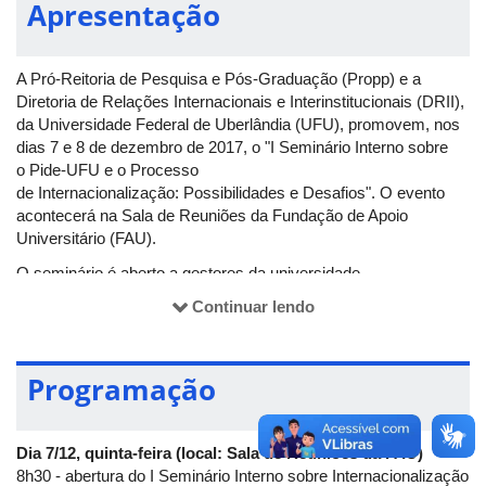
Apresentação
A Pró-Reitoria de Pesquisa e Pós-Graduação (Propp) e a
Diretoria de Relações Internacionais e Interinstitucionais (DRII),
da Universidade Federal de Uberlândia (UFU), promovem, nos
dias 7 e 8 de dezembro de 2017, o "I Seminário Interno sobre
o Pide-UFU e o Processo
de Internacionalização: Possibilidades e Desafios". O evento
acontecerá na Sala de Reuniões da Fundação de Apoio
Universitário (FAU).
O seminário é aberto a gestores da universidade,
coordenadores da pós-graduação, pesquisadores, discentes,
Continuar lendo
especialistas em Tecnologia da Informação, professores e
servidores membros dos Comitês de Assessoramento da
Diretoria de Relações Internacionais e Interinstitucionais, bem
Programação
como aos demais interessados no debate e reflexão sobre
estratégias de implementação da Política de Internacionalização
da UFU.
Dia 7/12, quinta-feira (local: Sala de Reuniões da FAU)
8h30 - abertura do I Seminário Interno sobre Internacionalização