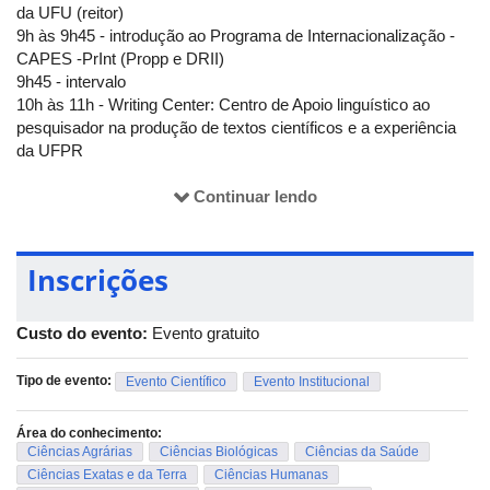
da UFU (reitor)
9h às 9h45 - introdução ao Programa de Internacionalização -
CAPES -PrInt (Propp e DRII)
9h45 - intervalo
10h às 11h - Writing Center: Centro de Apoio linguístico ao
pesquisador na produção de textos científicos e a experiência
da UFPR
11h às 12h - Inglês como Língua de Instrução: desafios e
possibilidades (Prof. Dr. Ronald Barry Martinez, coordenador do
Continuar lendo
Projeto CAPA-UFPR)
Dia 7/12, quinta-feira (local: Sala de Reuniões da FAU)
Inscrições
14h às 15h45 - Collaborative Online International Learning
(COIL): experiência Fatec (Prof. Dr. Osvaldo Succi Jr.)
15h45 às 16h - intervalo
Custo do evento:
Evento gratuito
16h às 17h - organização e coleta de dados para gestão do
processo de internacionalização: sistema de gestão de
Tipo de evento:
Evento Científico
Evento Institucional
processos de Internacionalização da Unesp (Marcos Antunes)
17h às 18h - reflexões sobre os temas debatidos
Área do conhecimento:
Dia 8/12, sexta-feira (local: Sala de Reuniões da FAU)
Ciências Agrárias
Ciências Biológicas
Ciências da Saúde
9h às 10h -
MiriadaX
na UFU? (Luiz Pedro Kikuki
Ciências Exatas e da Terra
Ciências Humanas