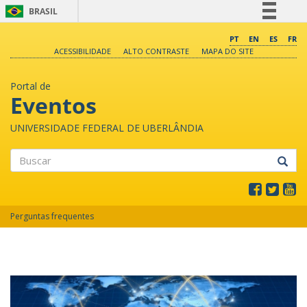
BRASIL
Simplifique!
PT
EN
ES
FR
ACESSIBILIDADE
ALTO CONTRASTE
MAPA DO SITE
Comunica BR
Participe
Portal de
Acesso à informação
Eventos
Legislação
UNIVERSIDADE FEDERAL DE UBERLÂNDIA
Canais
Buscar
Perguntas frequentes