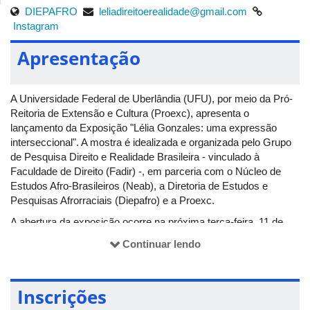
DIEPAFRO
leliadireitoerealidade@gmail.com
Instagram
Apresentação
A Universidade Federal de Uberlândia (UFU), por meio da Pró-
Reitoria de Extensão e Cultura (Proexc), apresenta o
lançamento da Exposição "Lélia Gonzales: uma expressão
interseccional". A mostra é idealizada e organizada pelo Grupo
de Pesquisa Direito e Realidade Brasileira - vinculado à
Faculdade de Direito (Fadir) -, em parceria com o Núcleo de
Estudos Afro-Brasileiros (Neab), a Diretoria de Estudos e
Pesquisas Afrorraciais (Diepafro) e a Proexc.
A abertura da exposição ocorre na próxima terça-feira, 11 de
abril, às 15h30, no saguão da Reitoria - Bloco 3P do Campus
Continuar lendo
Santa Mônica. Ela estará disponível para visitação durante todo
o mês de abril.
O projeto tem como objetivo dar visibilidade ao legado de Lélia
Inscrições
Gonzales, uma intelectual, autora, política, professora, filósofa e