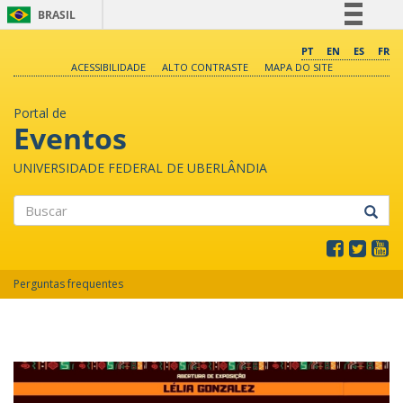
BRASIL
Simplifique!
PT
EN
ES
FR
ACESSIBILIDADE
ALTO CONTRASTE
MAPA DO SITE
Comunica BR
Participe
Portal de
Acesso à informação
Eventos
Legislação
UNIVERSIDADE FEDERAL DE UBERLÂNDIA
Canais
Buscar
Perguntas frequentes