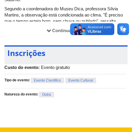
Segundo a coordenadora do Museu Dica, professora Sílvia
Martins, a observação está condicionada ao clima. "É preciso
que o tempo esteja bom, sem chuva ou nublado", ressalta.
Gratuito e aberto à sociedade em geral, o evento acontecerá no
Continuar lendo
gramado ao lado do bloco 5R, no campus Santa Mônica, a
partir das 19h. A observação será guiada por monitores
capacitados para fornecer informações e esclarecer dúvidas.
Inscrições
Custo do evento:
Evento gratuito
Tipo de evento:
Evento Científico
Evento Cultural
Natureza do evento:
Outra