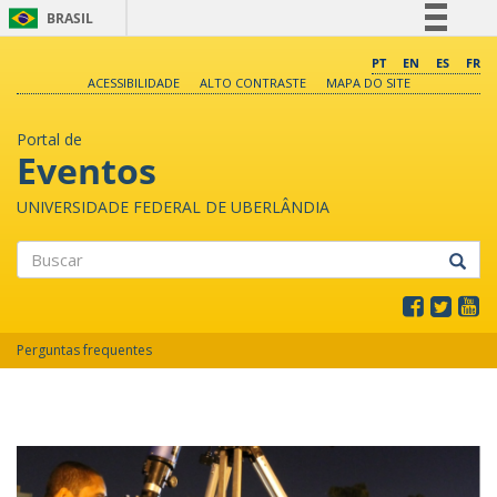
BRASIL
Simplifique!
PT
EN
ES
FR
ACESSIBILIDADE
ALTO CONTRASTE
MAPA DO SITE
Comunica BR
Participe
Portal de
Acesso à informação
Eventos
Legislação
UNIVERSIDADE FEDERAL DE UBERLÂNDIA
Canais
Buscar
Perguntas frequentes