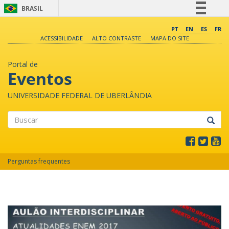
BRASIL
Simplifique!
PT
EN
ES
FR
ACESSIBILIDADE
ALTO CONTRASTE
MAPA DO SITE
Comunica BR
Participe
Portal de
Acesso à informação
Eventos
Legislação
UNIVERSIDADE FEDERAL DE UBERLÂNDIA
Canais
Buscar
Perguntas frequentes