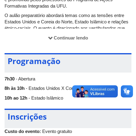
Formativas Integradas da UFU.
O aulão preparatório abordará temas como as tensões entre
Estados Unidos e Coreia do Norte, Estado Islâmico e relações
étnico-raciais. O evento é direcionado aos vestibulandos que
irão fazer a prova do Enem 2017, mas qualquer pessoa pode
Continuar lendo
participar.
A aula ocorrerá das 7h30 às 12h no anfiteatro do bloco 3Q no
Campus Santa Mônica da UFU. O evento é gratuito e é preciso
Programação
realizar
inscrição prévia pelo formulário
.
7h30
- Abertura
8h às 10h
- Estados Unidos X Coréia do Norte
10h ao 12h
- Estado Islâmico
Inscrições
Custo do evento:
Evento gratuito