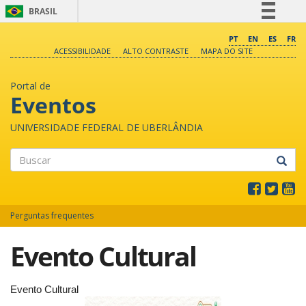
BRASIL
Simplifique!
PT
EN
ES
FR
ACESSIBILIDADE
ALTO CONTRASTE
MAPA DO SITE
Comunica BR
Participe
Portal de
Acesso à informação
Eventos
Legislação
UNIVERSIDADE FEDERAL DE UBERLÂNDIA
Canais
Buscar
Perguntas frequentes
Evento Cultural
Evento Cultural