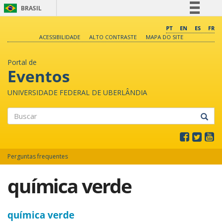
BRASIL
Simplifique!
PT
EN
ES
FR
ACESSIBILIDADE
ALTO CONTRASTE
MAPA DO SITE
Comunica BR
Participe
Portal de
Acesso à informação
Eventos
Legislação
UNIVERSIDADE FEDERAL DE UBERLÂNDIA
Canais
Buscar
Perguntas frequentes
química verde
química verde