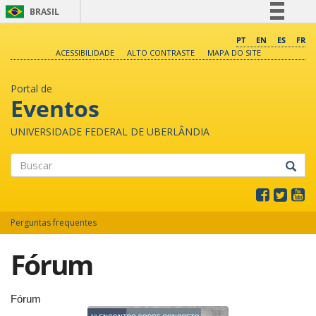
BRASIL
Simplifique!
PT
EN
ES
FR
ACESSIBILIDADE
ALTO CONTRASTE
MAPA DO SITE
Comunica BR
Participe
Portal de
Acesso à informação
Eventos
Legislação
UNIVERSIDADE FEDERAL DE UBERLÂNDIA
Canais
Buscar
Perguntas frequentes
Fórum
Fórum