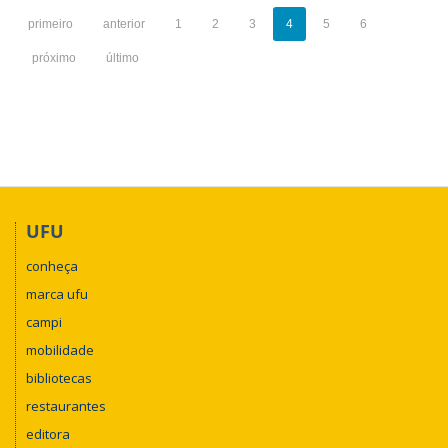
primeiro
anterior
1
2
3
4
5
6
próximo
último
UFU
conheça
marca ufu
campi
mobilidade
bibliotecas
restaurantes
editora