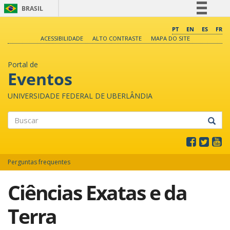
BRASIL
Simplifique!
PT
EN
ES
FR
ACESSIBILIDADE
ALTO CONTRASTE
MAPA DO SITE
Comunica BR
Participe
Portal de
Acesso à informação
Eventos
Legislação
UNIVERSIDADE FEDERAL DE UBERLÂNDIA
Canais
Buscar
Perguntas frequentes
Ciências Exatas e da
Terra