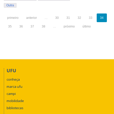
Outra
primeiro
anterior
…
30
31
32
33
34
35
36
37
38
…
próximo
último
UFU
conheça
marca ufu
campi
mobilidade
bibliotecas