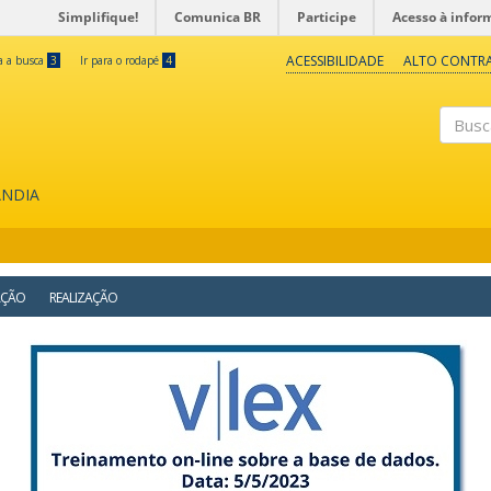
Simplifique!
Comunica BR
Participe
Acesso à infor
ACESSIBILIDADE
ALTO CONTR
ra a busca
3
Ir para o rodapé
4
Buscar
ÂNDIA
AÇÃO
REALIZAÇÃO