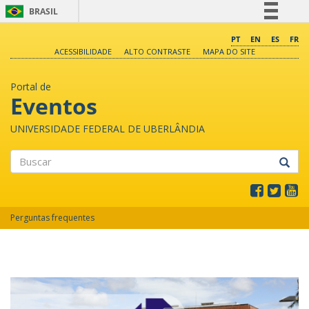
BRASIL
Simplifique!
PT
EN
ES
FR
ACESSIBILIDADE
ALTO CONTRASTE
MAPA DO SITE
Comunica BR
Participe
Portal de
Acesso à informação
Eventos
Legislação
UNIVERSIDADE FEDERAL DE UBERLÂNDIA
Canais
Buscar
Perguntas frequentes