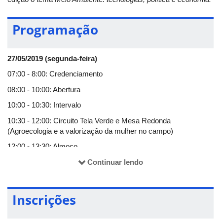
Programação
27/05/2019 (segunda-feira)
07:00 - 8:00: Credenciamento
08:00 - 10:00: Abertura
10:00 - 10:30: Intervalo
10:30 - 12:00: Circuito Tela Verde e Mesa Redonda
(Agroecologia e a valorização da mulher no campo)
12:00 - 13:30: Almoço
13:30 - 15:00: Palestra (Antropoceno - restrições ecológicas e
Continuar lendo
crescimento não-econômico: a era da espaço-nave Terra)
15:00 - 15:30: Intervalo
Inscrições
15:30 - 17:00: Apresentação de trabalhos
18:00 - 20:00: Mesa Redonda (Empreendedorismo e Inovação)