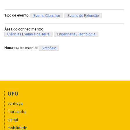
Simone Braga
Tipo de evento:
Evento Científico
Evento de Extensão
Comissão científica
Área do conhecimento:
Ciências Exatas e da Terra
Engenharia / Tecnologia
Josiane de Souza Calisto
Lorrany Marins Mota
Natureza do evento:
Simpósio
Maiko de Ávila Cassiano
Comissão de parcerias
Amanda de Souza Oliveira
Gabriela Brant de Carvalho Campbell Penna
UFU
Isabela Volpe Antoniasse
conheça
Letícia Gomides Bernardes
marca ufu
Moab Eunice Gomes Silva
campi
mobilidade