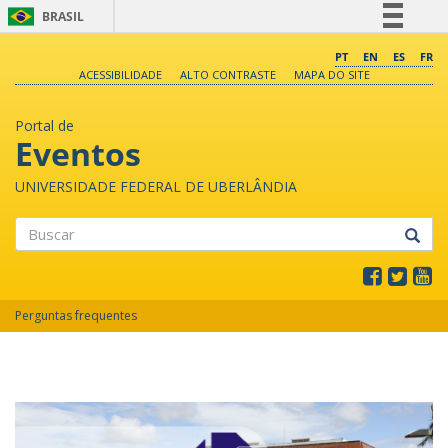
BRASIL
Simplifique!
PT
EN
ES
FR
ACESSIBILIDADE
ALTO CONTRASTE
MAPA DO SITE
Comunica BR
Participe
Portal de
Acesso à informação
Eventos
Legislação
UNIVERSIDADE FEDERAL DE UBERLÂNDIA
Canais
Buscar
Perguntas frequentes