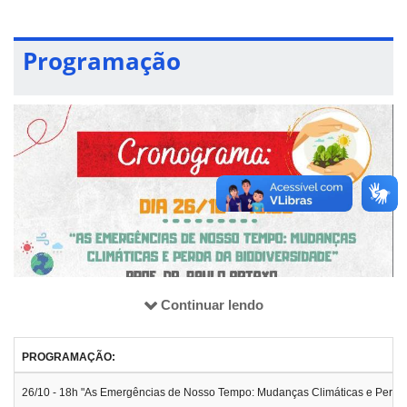
Programação
Com a organização do Grupo de Estudos de Conservação da
Biodiversidade (GECB), a Semana Acadêmica: Antropoceno e
seus Impactos na Biodiversidade contará com 3 palestras para
uma discussão mais aprofundada sobre o impacto das ações
humanas sob a biodiversidade brasileira.
Continuar lendo
PROGRAMAÇÃO:
26/10 - 18h "As Emergências de Nosso Tempo: Mudanças Climáticas e Perda da