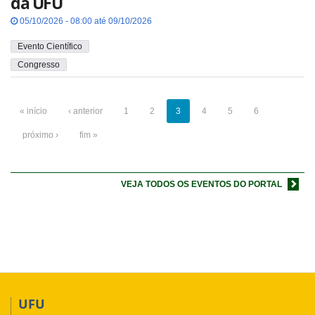
da UFU
05/10/2026 - 08:00 até 09/10/2026
Evento Científico
Congresso
« início
‹ anterior
1
2
3
4
5
6
próximo ›
fim »
VEJA TODOS OS EVENTOS DO PORTAL
UFU