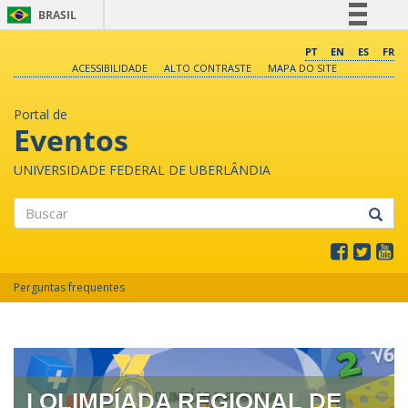
BRASIL
Simplifique!
PT
EN
ES
FR
ACESSIBILIDADE
ALTO CONTRASTE
MAPA DO SITE
Comunica BR
Participe
Portal de
Acesso à informação
Eventos
Legislação
UNIVERSIDADE FEDERAL DE UBERLÂNDIA
Canais
Buscar
Perguntas frequentes
I OLIMPÍADA REGIONAL DE