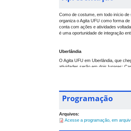
Como de costume, em todo início de s
organiza o Agita UFU como forma de 
conta com ações e atividades voltadas
é uma oportunidade de integração ent
Uberlândia
O Agita UFU em Uberlândia, que chega
atividades serão em dois lugares: C
Atléticas Acadêmicas (A.A.A.s), ofic
Veja, abaixo, onde acontecerá cada 
No Campus Educação Física
Programação
Competições de handebol,
Treino aberto de natação, 
Aulão de judô, a partir da
Arquivos:
Tenda Zen, a partir das 1
Acesse a programação, em arquiv
Ensaio aberto das Bateria
Oficina de xadrez, a parti