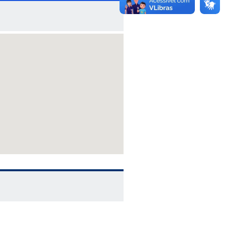
 prévia preenchendo o respectivo
es e com uma palestra sobre “Esporte
-2024: Rodrigo Parreira, no salto em
 UFU já tem data marcada para
mplar tanto os estudantes daquele