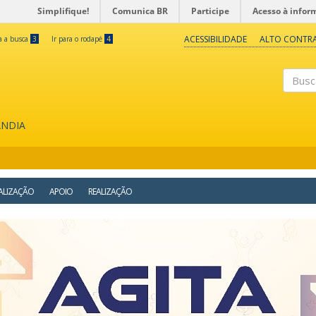
Simplifique!
Comunica BR
Participe
Acesso à infor
ACESSIBILIDADE
ALTO CONTR
ra a busca
3
Ir para o rodapé
4
Buscar
ÂNDIA
ALIZAÇÃO
APOIO
REALIZAÇÃO