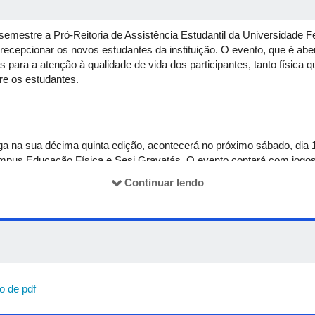
emestre a Pró-Reitoria de Assistência Estudantil da Universidade 
recepcionar os novos estudantes da instituição. O evento, que é ab
 para a atenção à qualidade de vida dos participantes, tanto física 
re os estudantes.
 na sua décima quinta edição, acontecerá no próximo sábado, dia 10
ampus Educação Física e Sesi Gravatás. O evento contará com jogo
inas, minicursos, jogos de lazer, além de tendas com orientações so
Continuar lendo
uma das atividades:
 futebol de campo e peteca, a partir das 8h;
a partir das 8h;
s 9h;
0h;
o de pdf
s Universitárias (BUs) da UFU, a partir das 10h;
r das 13h;