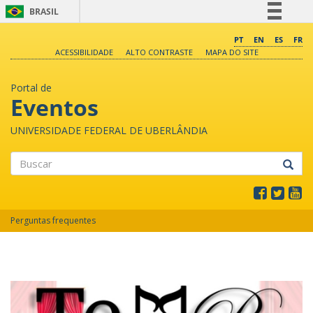
BRASIL
Simplifique!
PT
EN
ES
FR
ACESSIBILIDADE
ALTO CONTRASTE
MAPA DO SITE
Comunica BR
Participe
Portal de
Acesso à informação
Eventos
Legislação
UNIVERSIDADE FEDERAL DE UBERLÂNDIA
Canais
Buscar
Perguntas frequentes