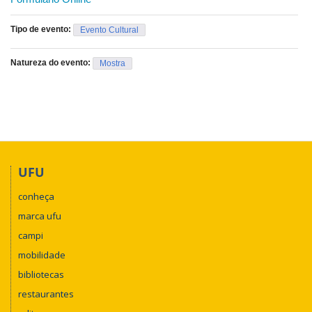
canais oficiais da Universidade Federal de Uberlândia (UFU).
Os demais participantes também receberão premiações, à
Tipo de evento:
Evento Cultural
depender dos apoiadores do evento.
Natureza do evento:
Mostra
UFU
conheça
marca ufu
campi
mobilidade
bibliotecas
restaurantes