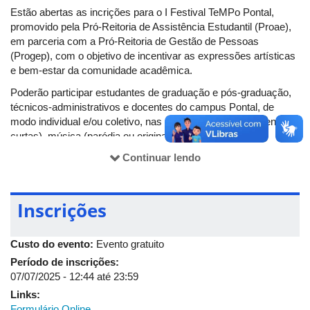
Estão abertas as incrições para o I Festival TeMPo Pontal,
promovido pela Pró-Reitoria de Assistência Estudantil (Proae),
em parceria com a Pró-Reitoria de Gestão de Pessoas
(Progep), com o objetivo de incentivar as expressões artísticas
e bem-estar da comunidade acadêmica.
Poderão participar estudantes de graduação e pós-graduação,
técnicos-administrativos e docentes do campus Pontal, de
modo individual e/ou coletivo, nas modalidades: teatro (cenas
curtas), música (paródia ou original) e poesia.
As incrições são gratuitas e devem ser feitas até dia 7 de julho,
Continuar lendo
por meio do
formulário eletrônico
. Na inscrição, o participante
ou grupo deverá definir: título, tema, classificação indicativa de
acordo com o
guia
.
Inscrições
Os trabalhos serão apresentados nos dias 7 e 8 de agosto, no
auditório 1, do campus Pontal, com horários a serem definidos
Custo do evento:
Evento gratuito
conforme o número de inscrições.
Período de inscrições:
As produções serão publicadas nos anais do evento. Os
07/07/2025 -
12:44
até
23:59
premiados serão indicados em destaque e receberão
Links:
certificados, kits de patrocinadores e serão divulgados nos
Formulário Online