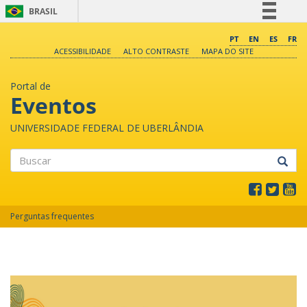
BRASIL
Simplifique!
PT
EN
ES
FR
ACESSIBILIDADE
ALTO CONTRASTE
MAPA DO SITE
Comunica BR
Participe
Portal de
Acesso à informação
Eventos
Legislação
UNIVERSIDADE FEDERAL DE UBERLÂNDIA
Canais
Buscar
Perguntas frequentes