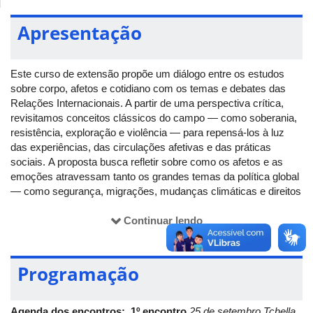
Apresentação
Este curso de extensão propõe um diálogo entre os estudos
sobre corpo, afetos e cotidiano com os temas e debates das
Relações Internacionais. A partir de uma perspectiva crítica,
revisitamos conceitos clássicos do campo — como soberania,
resistência, exploração e violência — para repensá-los à luz
das experiências, das circulações afetivas e das práticas
sociais. A proposta busca refletir sobre como os afetos e as
emoções atravessam tanto os grandes temas da política global
— como segurança, migrações, mudanças climáticas e direitos
humanos — quanto os contextos cotidianos, os movimentos
sociais e as formas de vida que muitas vezes ficam à margem
Continuar lendo
das análises tradicionais. A proposta é criar um espaço aberto e
interdisciplinar, voltado a quem deseja refletir sobre o
Internacional e suas transformações contemporâneas.
Programação
Metodologia:
Os encontros serão remotos e conduzidos por
Agenda dos encontros:
1º encontro
25 de setembro
Tchella