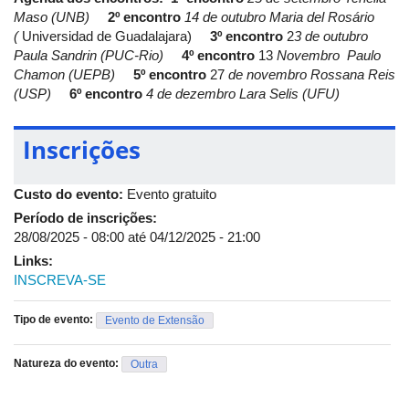
docentes ou pesquisadores convidados. Cada sessão contará
Maso (UNB)
2º encontro
14 de outubro
Maria del Rosário
com uma exposição inicial, seguida da discussão de textos
(
Universidad de Guadalajara)
3º encontro
2
3 de outubro
previamente indicados. Haverá espaço para debates e trocas
Paula Sandrin (PUC-Rio)
4º encontro
13
Novembro
Paulo
entre os participantes, com foco na construção de um ambiente
Chamon (UEPB)
5º encontro
27
de novembro
Rossana Reis
de aprendizagem participativo. O curso será 100% remoto.
(USP)
6º encontro
4 de dezembro
Lara Selis (UFU)
Inscrições
Custo do evento:
Evento gratuito
Período de inscrições:
28/08/2025 - 08:00
até
04/12/2025 - 21:00
Links:
INSCREVA-SE
Tipo de evento:
Evento de Extensão
Natureza do evento:
Outra