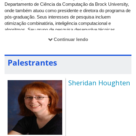
Departamento de Ciência da Computação da Brock University,
onde também atuou como presidente e diretora do programa de
pós-graduação. Seus interesses de pesquisa incluem
otimização combinatória, inteligência computacional e
algoritmos. Seu grupo de pesquisa desenvolve técnicas
computacionais, algoritmos e ferramentas para modelagem e
Continuar lendo
análise de dados biológicos e biomédicos, especialmente na
forma de gráficos ou redes. Ela também é um membro sênior
muito ativo da Sociedade de Inteligência Computacional (CIS)
Palestrantes
do IEEE, na qual ocupou várias funções.
Sheridan Houghten