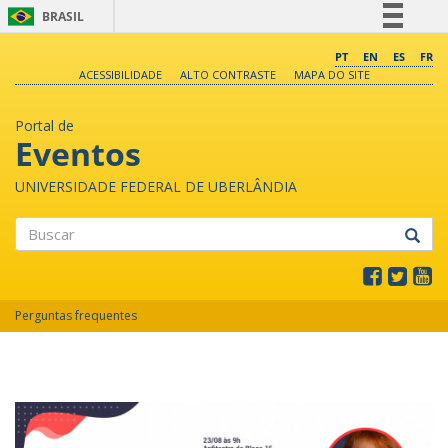
BRASIL
Simplifique!
PT
EN
ES
FR
ACESSIBILIDADE
ALTO CONTRASTE
MAPA DO SITE
Comunica BR
Participe
Portal de
Acesso à informação
Eventos
Legislação
UNIVERSIDADE FEDERAL DE UBERLÂNDIA
Canais
Buscar
Perguntas frequentes