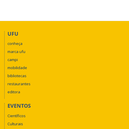
aprofundar seus conhecimentos e se conectar com a
comunidade acadêmica!
UFU
conheça
marca ufu
campi
mobilidade
bibliotecas
restaurantes
editora
EVENTOS
Científicos
Culturais