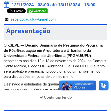
12/11/2024 - 08:00 até 13/11/2024 - 18:00
WhatsApp
sepe.ppgau.ufu@gmail.com
Apresentação
O
xSEPE — Décimo Seminário de Pesquisa do Programa
de Pós-Graduação em Arquitetura e Urbanismo da
Universidade Federal de Uberlândia (PPGAU/UFU)
—
acontecerá nos dias 12 e 13 de novembro de 2024, no Campus
Santa Mônica, Bloco 5OB, Auditórios G e H da UFU. O evento
será gratuito e presencial, proporcionando um ambiente rico
para discussões e trocas de conhecimento.
Destinado a estudantes de graduação e pós-graduação,
pesquisadores, professores e profissionais das áreas de
Arquitetura, Urbanismo, Design, Engenharia Civil, Geografia e
Continuar lendo
Artes Visuais, o seminário se configura como um espaço
privilegiado para a apresentação das bases teóricas e
metodológicas dos projetos de pesquisa dos novos mestrandos