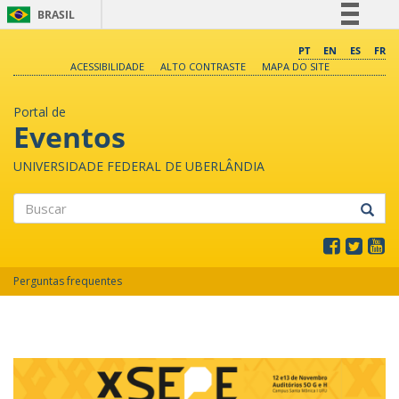
BRASIL
Simplifique!
PT
EN
ES
FR
ACESSIBILIDADE
ALTO CONTRASTE
MAPA DO SITE
Comunica BR
Participe
Portal de
Acesso à informação
Eventos
Legislação
UNIVERSIDADE FEDERAL DE UBERLÂNDIA
Canais
Buscar
Perguntas frequentes