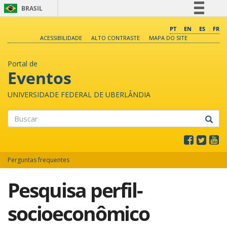
BRASIL
Simplifique!
PT
EN
ES
FR
ACESSIBILIDADE
ALTO CONTRASTE
MAPA DO SITE
Comunica BR
Participe
Portal de
Acesso à informação
Eventos
Legislação
UNIVERSIDADE FEDERAL DE UBERLÂNDIA
Canais
Buscar
Perguntas frequentes
Pesquisa perfil-
socioeconômico