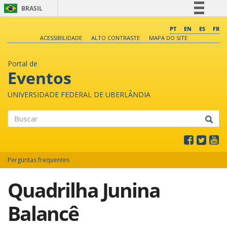
BRASIL
Simplifique!
PT
EN
ES
FR
ACESSIBILIDADE
ALTO CONTRASTE
MAPA DO SITE
Comunica BR
Participe
Portal de
Acesso à informação
Eventos
Legislação
UNIVERSIDADE FEDERAL DE UBERLÂNDIA
Canais
Buscar
Perguntas frequentes
Quadrilha Junina
Balancê