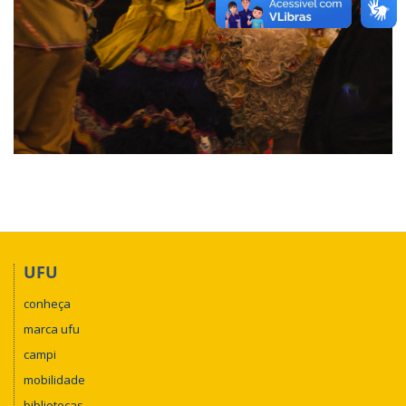
UFU
conheça
marca ufu
campi
mobilidade
bibliotecas