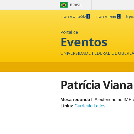
BRASIL
Ir para o conteúdo
1
Ir para o menu
2
Ir pa
Portal de
Eventos
UNIVERSIDADE FEDERAL DE UBERL
Patrícia Viana
Mesa redonda I
: A extensão no IME 
Links:
Currículo Lattes