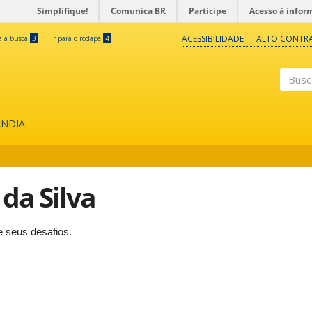
Simplifique!
Comunica BR
Participe
Acesso à infor
ACESSIBILIDADE
ALTO CONTR
ra a busca
3
Ir para o rodapé
4
Buscar
ÂNDIA
 da Silva
e seus desafios.