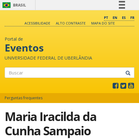
BRASIL
Simplifique!
PT
EN
ES
FR
ACESSIBILIDADE
ALTO CONTRASTE
MAPA DO SITE
Comunica BR
Participe
Portal de
Acesso à informação
Eventos
Legislação
UNIVERSIDADE FEDERAL DE UBERLÂNDIA
Canais
Buscar
Perguntas frequentes
Maria Iracilda da
Cunha Sampaio