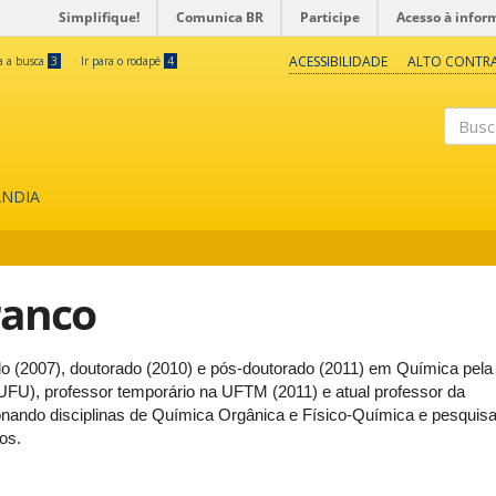
Simplifique!
Comunica BR
Participe
Acesso à infor
ACESSIBILIDADE
ALTO CONTR
ra a busca
3
Ir para o rodapé
4
Buscar
ÂNDIA
ranco
do (2007), doutorado (2010) e pós-doutorado (2011) em Química pela
UFU), professor temporário na UFTM (2011) e atual professor da
ando disciplinas de Química Orgânica e Físico-Química e pesquis
cos.