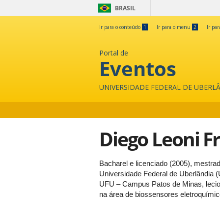
BRASIL
Ir para o conteúdo
1
Ir para o menu
2
Ir pa
Portal de
Eventos
UNIVERSIDADE FEDERAL DE UBERL
Diego Leoni F
Bacharel e licenciado (2005), mestra
Universidade Federal de Uberlândia (
UFU – Campus Patos de Minas, lecion
na área de biossensores eletroquími