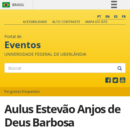
BRASIL
Simplifique!
PT
EN
ES
FR
ACESSIBILIDADE
ALTO CONTRASTE
MAPA DO SITE
Comunica BR
Participe
Portal de
Acesso à informação
Eventos
Legislação
UNIVERSIDADE FEDERAL DE UBERLÂNDIA
Canais
Buscar
Perguntas frequentes
Aulus Estevão Anjos de
Deus Barbosa