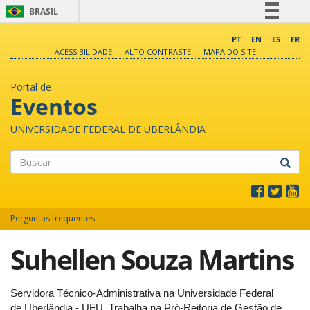
BRASIL
Simplifique!
PT
EN
ES
FR
ACESSIBILIDADE
ALTO CONTRASTE
MAPA DO SITE
Comunica BR
Participe
Portal de
Acesso à informação
Eventos
Legislação
UNIVERSIDADE FEDERAL DE UBERLÂNDIA
Canais
Buscar
Perguntas frequentes
Suhellen Souza Martins
Servidora Técnico-Administrativa na Universidade Federal
de Uberlândia - UFU. Trabalha na Pró-Reitoria de Gestão de