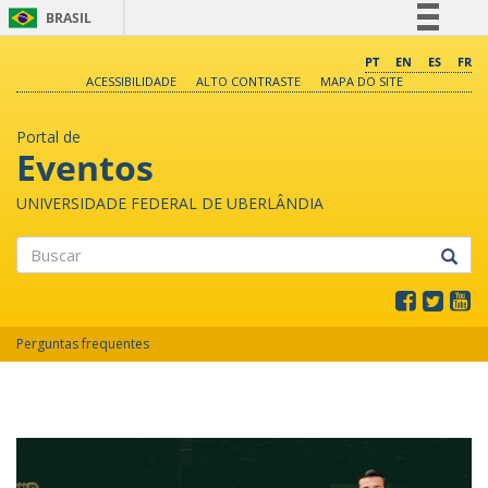
BRASIL
Simplifique!
PT
EN
ES
FR
ACESSIBILIDADE
ALTO CONTRASTE
MAPA DO SITE
Comunica BR
Participe
Portal de
Acesso à informação
Eventos
Legislação
UNIVERSIDADE FEDERAL DE UBERLÂNDIA
Canais
Buscar
Perguntas frequentes