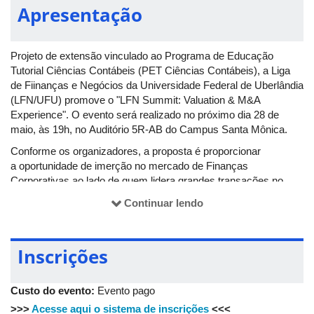
Apresentação
Projeto de extensão vinculado ao Programa de Educação
Tutorial Ciências Contábeis (PET Ciências Contábeis), a Liga
de Fiinanças e Negócios da Universidade Federal de Uberlândia
(LFN/UFU) promove o "LFN Summit: Valuation & M&A
Experience". O evento será realizado no próximo dia 28 de
maio, às 19h, no Auditório 5R-AB do Campus Santa Mônica.
Conforme os organizadores, a proposta é proporcionar
a oportunidade de imerção no mercado de Finanças
Corporativas ao lado de quem lidera grandes transações no
país. No LFN Summit, Marco Túlio (especialista em M&A que
Continuar lendo
coordenou
deals
como a venda da Algar Agro para a ADM) e
Onofre Filho (fundador da APEX Consultoria e especialista em
Valuation pelo Insper) abrem os bastidores de modelagens
Inscrições
financeiras e a dinâmica real de fusões e aquisições.
Além de absorver esse conteúdo prático, os inscritos
Custo do evento:
Evento pago
poderão participar de um
coffee break
exclusivo, perfeito para
fazer
networking
com palestrantes e profissionais da área.
>>>
Acesse aqui o sistema de inscrições
<<<