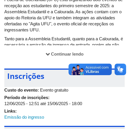
recepção aos estudantes do primeiro semestre de 2025: a
Assembleia Estudantil e a Calourada. As ações contam com o
apoio do Reitoria da UFU e também integram as atividades
ofertadas no "Agita UFU", o evento oficial de recepçãos os
ingressantes UFU.
Tanto para a Assembleia Estudantil, quanto para a Calourada, é
necessária a emissão de ingresso de entrada, porém ele não
tem custo. A retirada do QR Code é apenas para quantificação
Continuar lendo
do público interessado no evento. Todas as ações acontecerão
no gramado da reitoria, bloco 3P, campus Santa Mônica.
As pautas principais da assembleia serão: a questão
Inscrições
orçamentária da universidade e a segurança. Já a Calourada,
que começa logo em seguida ao encontro estudantil, é uma
Custo do evento:
Evento gratuito
oportunidade dos estudantes integrarem com colegas de outros
cursos e apreciarem apresentações artísticas de discentes da
Período de inscrições:
UFU e outros artistas regionais.
12/06/2025 - 12:51
até
15/06/2025 - 18:00
Links:
Confira a seguir o cronograma de atividades:
Emissão do ingresso
Sexta-Feira 13/06