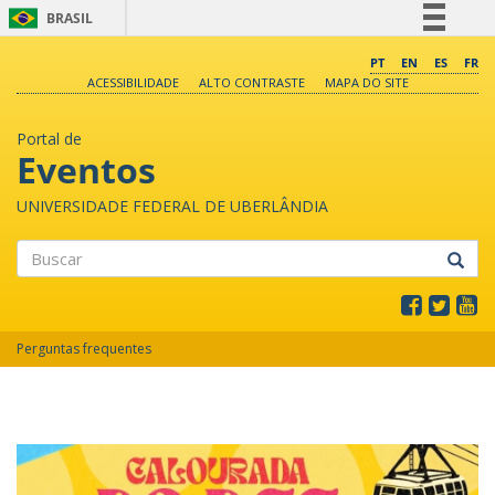
BRASIL
Simplifique!
PT
EN
ES
FR
ACESSIBILIDADE
ALTO CONTRASTE
MAPA DO SITE
Comunica BR
Participe
Portal de
Acesso à informação
Eventos
Legislação
UNIVERSIDADE FEDERAL DE UBERLÂNDIA
Canais
Buscar
Perguntas frequentes