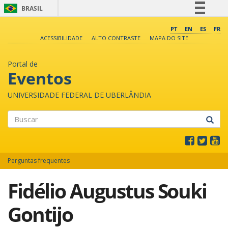
BRASIL
Simplifique!
PT
EN
ES
FR
ACESSIBILIDADE
ALTO CONTRASTE
MAPA DO SITE
Comunica BR
Participe
Portal de
Acesso à informação
Eventos
Legislação
UNIVERSIDADE FEDERAL DE UBERLÂNDIA
Canais
Buscar
Perguntas frequentes
Fidélio Augustus Souki
Gontijo