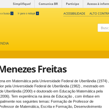
Simplifique!
Comunica BR
Participe
Acesso à infor
ACESSIBILIDADE
ALTO CONTR
ra a busca
3
Ir para o rodapé
4
Buscar
ÂNDIA
Menezes Freitas
ena em Matemática pela Universidade Federal de Uberlândia (1974) 
or pela Universidade Federal de Uberlândia (1982) , mestrado em
 de Uberlândia (2000) e doutorado em Educação Matemática pela
(2006). Tem experiência na área de Educação , com ênfase em
ipalmente nos seguintes temas: Formação de Professor de
rofessor de Matemática, Escrita e Formação, Desenvolvimento