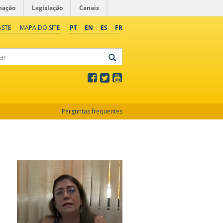
mação
Legislação
Canais
ASTE
MAPA DO SITE
PT
EN
ES
FR
Perguntas frequentes
,