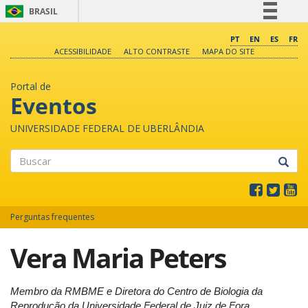
BRASIL
Simplifique!
PT
EN
ES
FR
ACESSIBILIDADE
ALTO CONTRASTE
MAPA DO SITE
Comunica BR
Participe
Portal de
Acesso à informação
Eventos
Legislação
UNIVERSIDADE FEDERAL DE UBERLÂNDIA
Canais
Buscar
Perguntas frequentes
Vera Maria Peters
Membro da RMBME e Diretora do Centro de Biologia da
Reprodução da Universidade Federal de Juiz de Fora.