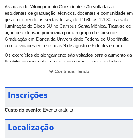
As aulas de “Alongamento Consciente” são voltadas a
estudantes de graduação, técnicos, docentes e comunidade em
geral, ocorrendo às sextas-feiras, de 11h30 às 12h30, na sala
iluminação do Bloco 5U no Campus Santa Mônica. Trata-se de
ação de extensão promovida por um grupo do Curso de
Graduação em Dança da Universidade Federal de Uberlândia,
com atividades entre os dias 9 de agosto e 6 de dezembro.
Os exercícios de alongamento são voltados para o aumento da
flexibilidade muscular, procurando permitir a diversidade e
qualidade de movimento. Limitações na amplitude de
Continuar lendo
movimento do sistema miofascial, como tendões e ligamentos,
podem ser responsáveis pelo desenvolvimento de nódulos,
fadiga local, aumento metabólico e restrição da circulação. Este
Inscrições
estado pode também manter algumas fibras musculares em
contração crônica, comprometendo o equilíbrio
psicossomático.
Custo do evento:
Evento gratuito
Localização