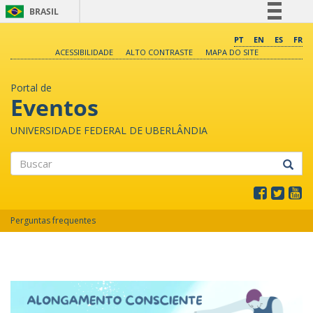
BRASIL
Simplifique!
PT
EN
ES
FR
ACESSIBILIDADE
ALTO CONTRASTE
MAPA DO SITE
Comunica BR
Participe
Portal de
Acesso à informação
Eventos
Legislação
UNIVERSIDADE FEDERAL DE UBERLÂNDIA
Canais
Buscar
Perguntas frequentes