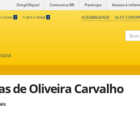
Simplifique!
Comunica BR
Participe
Acesso à infor
ACESSIBILIDADE
ALTO CONTR
ra a busca
3
Ir para o rodapé
4
Buscar
ÂNDIA
as de Oliveira Carvalho
ais