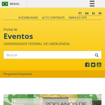
BRASIL
Simplifique!
PT
EN
ES
FR
ACESSIBILIDADE
ALTO CONTRASTE
MAPA DO SITE
Comunica BR
Participe
Portal de
Acesso à informação
Eventos
Legislação
UNIVERSIDADE FEDERAL DE UBERLÂNDIA
Canais
Buscar
Perguntas frequentes