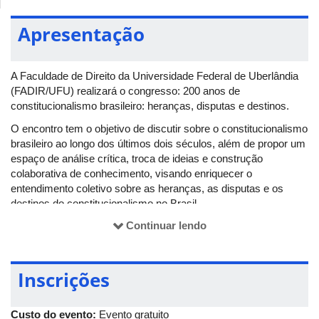
Apresentação
A Faculdade de Direito da Universidade Federal de Uberlândia
(FADIR/UFU) realizará o congresso: 200 anos de
constitucionalismo brasileiro: heranças, disputas e destinos.
O encontro tem o objetivo de discutir sobre o constitucionalismo
brasileiro ao longo dos últimos dois séculos, além de propor um
espaço de análise crítica, troca de ideias e construção
colaborativa de conhecimento, visando enriquecer o
entendimento coletivo sobre as heranças, as disputas e os
destinos do constitucionalismo no Brasil.
O congresso será realizado nos dias 25 e 26 de março, a partir
Continuar lendo
das 9h, virtualmente.
Inscrições
Programação
25 de março
Custo do evento:
Evento gratuito