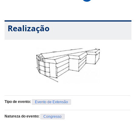
agonista na assembleia constituinte - Profa. Raphaela Binato
Haverá emissão de certificados. Para mais informações,
Realização
acesse a página do
Instagram
@200anosconstitucionalismo
Tipo de evento:
Evento de Extensão
Natureza do evento:
Congresso