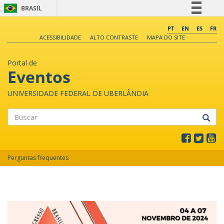
BRASIL
Simplifique!
PT
EN
ES
FR
ACESSIBILIDADE
ALTO CONTRASTE
MAPA DO SITE
Comunica BR
Participe
Portal de
Acesso à informação
Eventos
Legislação
UNIVERSIDADE FEDERAL DE UBERLÂNDIA
Canais
Buscar
Perguntas frequentes