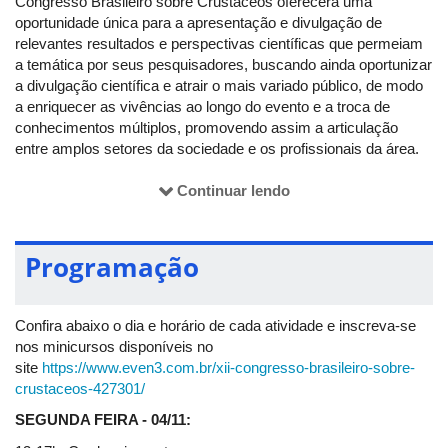
Congresso Brasileiro sobre Crustáceos oferecerá uma
oportunidade única para a apresentação e divulgação de
relevantes resultados e perspectivas científicas que permeiam
a temática por seus pesquisadores, buscando ainda oportunizar
a divulgação científica e atrair o mais variado público, de modo
a enriquecer as vivências ao longo do evento e a troca de
conhecimentos múltiplos, promovendo assim a articulação
entre amplos setores da sociedade e os profissionais da área.
Sendo um evento realizado desde o ano 2000 e, contando com
Continuar lendo
sua 12ª edição este ano, o CBC visa oferecer um capítulo
especial em sua história, dando notável atenção às questões de
inclusão e de oportunidade de participação a todos. Na
Programação
programação, buscamos um número equilibrado de convidados
e convidadas, além de discussões científicas sobre a
participação e a representatividade de mulheres na ciência,
Confira abaixo o dia e horário de cada atividade e inscreva-se
bem como temas que tangem a preocupação com consumo
nos minicursos disponíveis no
sustentável e alimentação alternativa. Não podemos deixar de
site
https://www.even3.com.br/xii-congresso-brasileiro-sobre-
destacar que esta edição contará pela primeira vez com um
crustaceos-427301/
espaço apropriado para receber as crianças dos congressistas.
Uma conquista relevante para toda a nossa comunidade de
SEGUNDA FEIRA - 04/11:
carcinólogos.