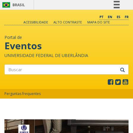
BRASIL
Simplifique!
PT
EN
ES
FR
ACESSIBILIDADE
ALTO CONTRASTE
MAPA DO SITE
Comunica BR
Participe
Portal de
Acesso à informação
Eventos
Legislação
UNIVERSIDADE FEDERAL DE UBERLÂNDIA
Canais
Buscar
Perguntas frequentes