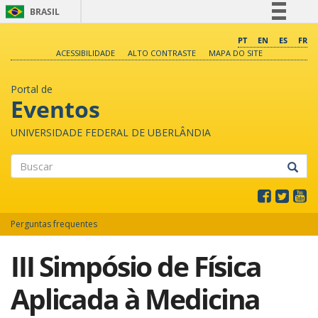
BRASIL
Simplifique!
PT
EN
ES
FR
ACESSIBILIDADE
ALTO CONTRASTE
MAPA DO SITE
Comunica BR
Participe
Portal de
Acesso à informação
Eventos
Legislação
UNIVERSIDADE FEDERAL DE UBERLÂNDIA
Canais
Buscar
Perguntas frequentes
III Simpósio de Física
Aplicada à Medicina