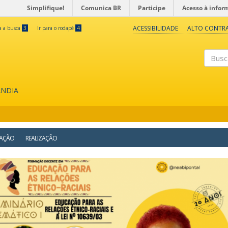
Simplifique!
Comunica BR
Participe
Acesso à infor
ACESSIBILIDADE
ALTO CONTR
ra a busca
3
Ir para o rodapé
4
Buscar
ÂNDIA
AÇÃO
REALIZAÇÃO