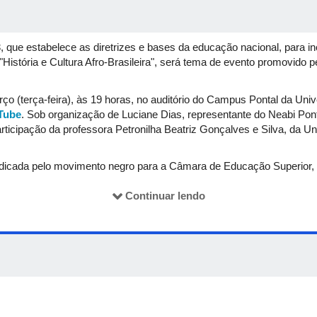
que estabelece as diretrizes e bases da educação nacional, para incl
"História e Cultura Afro-Brasileira", será tema de evento promovido p
ço (terça-feira), às 19 horas, no auditório do Campus Pontal da Uni
Tube
. Sob organização de Luciane Dias, representante do Neabi Pont
rticipação da professora Petronilha Beatriz Gonçalves e Silva, da U
, indicada pelo movimento negro para a Câmara de Educação Superio
 elaborou o parecer CNE/CP n.º 3/2004, que regulamenta a Lei 1063
Continuar lendo