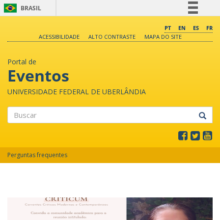
BRASIL
Simplifique!
PT
EN
ES
FR
ACESSIBILIDADE
ALTO CONTRASTE
MAPA DO SITE
Comunica BR
Participe
Portal de
Acesso à informação
Eventos
Legislação
UNIVERSIDADE FEDERAL DE UBERLÂNDIA
Canais
Buscar
Perguntas frequentes