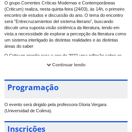
O grupo Correntes Críticas Modernas e Contemporâneas
(Criticum) realiza, nesta quinta-feira (24/03), às 14h, o primeiro
encontro de estudos e discussão do ano. O tema do encontro
será "Entrecruzamientos del sistema literario", buscando
discutir uma suposta visão sistêmica da literatura, tendo em
vista a necessidade de explorar a percepção da literatura como
um sistema interligado às distintas realidades e às distintas
áreas do saber
O Criticum propõe para o ano de 2022 uma reflexão sobre os
entrecruzamentos dos diversos âmbitos que conformam este
Continuar lendo
sistema literário. Para isso, buscará a inserção de um conjunto
de questões econômicas, políticas e culturais no processo da
produção artística e que envolvem a materialização do texto
Programação
literário, a partir do olhar de seus próprios agentes, como
escritores, produtores e editores. A ideia é, por meio das novas
possibilidades das tecnologias digitais, fazer contato com
O evento será dirigido pela professora Gloria Vergara
professores e pesquisadores de outras instituições, até mesmo
(Universidad de Colima).
internacionais.
As inscrições para este e os futuros eventos de 2022 devem
Inscrições
ser realizadas no
site
do CRITICUM
, na página principal, para,