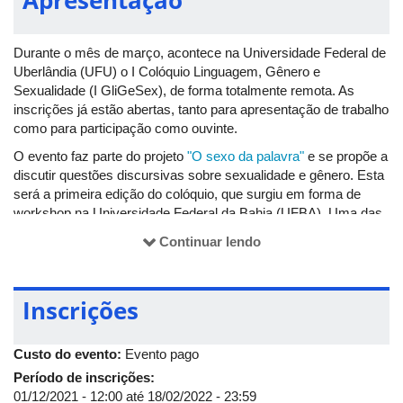
Durante o mês de março, acontece na Universidade Federal de
Uberlândia (UFU) o I Colóquio Linguagem, Gênero e
Sexualidade (I GliGeSex), de forma totalmente remota. As
inscrições já estão abertas, tanto para apresentação de trabalho
como para participação como ouvinte.
O evento faz parte do projeto
"O sexo da palavra"
e se propõe a
discutir questões discursivas sobre sexualidade e gênero. Esta
será a primeira edição do colóquio, que surgiu em forma de
workshop na Universidade Federal da Bahia (UFBA). Uma das
propostas é ampliar a divulgação de trabalhos acadêmicos e
Continuar lendo
científicos sobre sexualidade e linguagem.
A programação conta com pesquisadores brasileiros e
internacionais e discutirá temas como linguagem, gênero e
Inscrições
sexualidade nos âmbitos da linguística, literatura, linguagens e
letras. Confira o cronograma de atividades no
site
do evento
.
Custo do evento:
Evento pago
Período de inscrições:
01/12/2021 - 12:00
até
18/02/2022 - 23:59