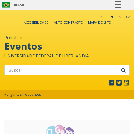
BRASIL
Simplifique!
PT
EN
ES
FR
ACESSIBILIDADE
ALTO CONTRASTE
MAPA DO SITE
Comunica BR
Participe
Portal de
Acesso à informação
Eventos
Legislação
UNIVERSIDADE FEDERAL DE UBERLÂNDIA
Canais
Buscar
Perguntas frequentes