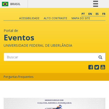
BRASIL
Simplifique!
PT
EN
ES
FR
ACESSIBILIDADE
ALTO CONTRASTE
MAPA DO SITE
Comunica BR
Participe
Portal de
Acesso à informação
Eventos
Legislação
UNIVERSIDADE FEDERAL DE UBERLÂNDIA
Canais
Buscar
Perguntas frequentes