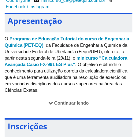
“Coursify.me”
minicurso_ca@petequfu.com.br
Facebook /
Instagram
Apresentação
O
Programa de Educação Tutorial do curso de Engenharia
Química (PET-EQ)
, da Faculdade de Engenharia Química da
Universidade Federal de Uberlândia (Fequi/UFU), oferece, a
partir desta segunda-feira (29/11), o
minicurso “Calculadora
Avançada Casio FX-991 ES Plus”
. O objetivo é difundir o
conhecimento para utilização correta da calculadora científica,
que é uma ferramenta auxiliadora na resolução de exercícios
em variadas disciplinas dos cursos superiores na área das
Ciências Exatas.
A abordagem do minicurso gratuito, que está disponível
na
Continuar lendo
plataforma “Coursify.me”
, vai desde as funções mais simples
até as mais complexas, como matrizes, derivadas, integrais e
vetores. Ao todo, são 11 etapas de formação: "Introdução";
Inscrições
"Números Complexos"; "Regressão e Estatística"; "Solve";
"Calc"; "Table"; "Cálculo de Equações"; "Matrizes"; "Vetores";