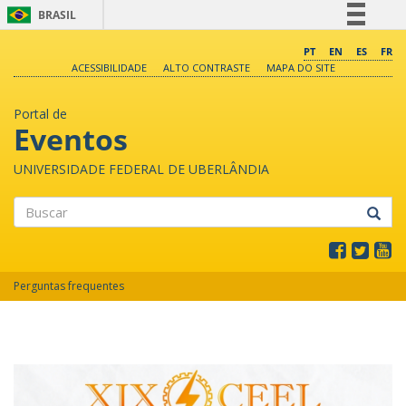
BRASIL
Simplifique!
PT
EN
ES
FR
ACESSIBILIDADE
ALTO CONTRASTE
MAPA DO SITE
Comunica BR
Participe
Portal de
Acesso à informação
Eventos
Legislação
UNIVERSIDADE FEDERAL DE UBERLÂNDIA
Canais
Buscar
Perguntas frequentes