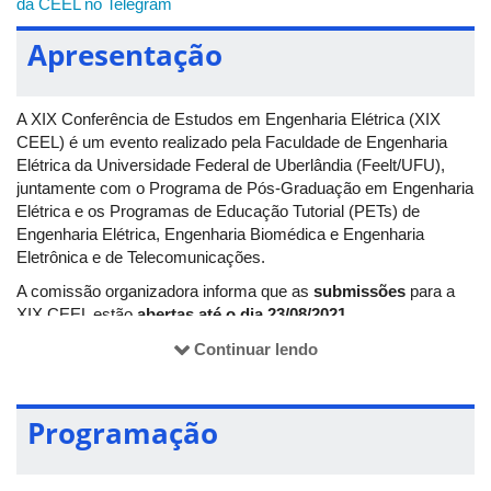
da CEEL no Telegram
Apresentação
A XIX Conferência de Estudos em Engenharia Elétrica (XIX
CEEL) é um evento realizado pela Faculdade de Engenharia
Elétrica da Universidade Federal de Uberlândia (Feelt/UFU),
juntamente com o Programa de Pós-Graduação em Engenharia
Elétrica e os Programas de Educação Tutorial (PETs) de
Engenharia Elétrica, Engenharia Biomédica e Engenharia
Eletrônica e de Telecomunicações.
A comissão organizadora informa que as
submissões
para a
XIX CEEL estão
abertas até o dia 23/08/2021
.
O evento consiste na apresentação de trabalhos científicos
Continuar lendo
referentes aos cursos citados acima e de áreas afins, tanto por
parte de estudantes de graduação, quanto de pós-graduação,
vinculados à UFU ou a outras universidades.
Programação
Neste ano, a CEEL irá ocorrer entre os dias 13 e 17 de
dezembro, por meio da plataforma Microsoft Teams.