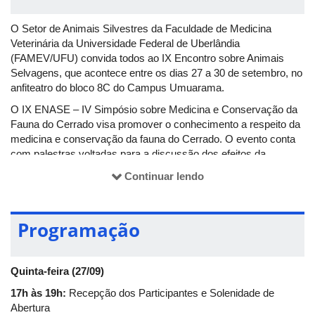
O Setor de Animais Silvestres da Faculdade de Medicina
Veterinária da Universidade Federal de Uberlândia
(FAMEV/UFU) convida todos ao IX Encontro sobre Animais
Selvagens, que acontece entre os dias 27 a 30 de setembro, no
anfiteatro do bloco 8C do Campus Umuarama.
O IX ENASE – IV Simpósio sobre Medicina e Conservação da
Fauna do Cerrado visa promover o conhecimento a respeito da
medicina e conservação da fauna do Cerrado. O evento conta
com palestras voltadas para a discussão dos efeitos da
intervenção humana e desastres naturais na fauna do cerrado,
Continuar lendo
iniciativas de conservação de espécies, conscientização para a
importância da preservação das espécies e
apresentação técnicas atualizadas aplicadas na medicina
Programação
veterinária de animais silvestres nativos e exóticos.
​Além disso, pela primeira vez, será promovido o I Simpósio
sobre Diagnóstico por Imagem em Animais Selvagens, visando
Quinta-feira (27/09)
fornecer o aperfeiçoamento dos profissionais e estudantes
17h às 19h:
Recepção dos Participantes e Solenidade de
ligados à área, visto que há precariedade de debate desse
Abertura
assunto no âmbito educacional e profissional.