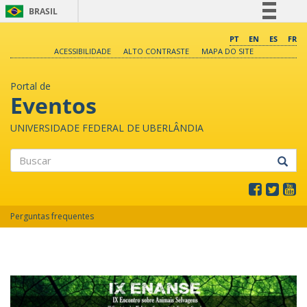
BRASIL
Simplifique!
PT
EN
ES
FR
ACESSIBILIDADE
ALTO CONTRASTE
MAPA DO SITE
Comunica BR
Participe
Portal de
Acesso à informação
Eventos
Legislação
UNIVERSIDADE FEDERAL DE UBERLÂNDIA
Canais
Buscar
Perguntas frequentes