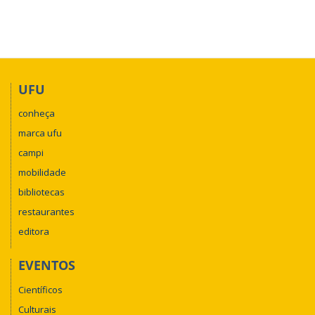
16h às 17h30:
Fogo em Unidades de Conservação: Danos
para a Fauna Silvestres
17h30 às 19h
: Avaliação dos Pôsteres e Entrega de Premiação
UFU
Domingo (30/09):
conheça
Início às 08h
: Radiologia de Aves (Teórico-Prático)
marca ufu
Início às 08h
: Clínica de Répteis
campi
Início às 08h
:Clínica de Mamíferos Selvagens
mobilidade
bibliotecas
restaurantes
editora
EVENTOS
Científicos
Culturais